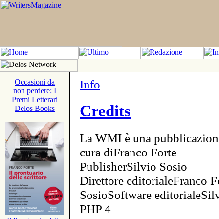
Info
Occasioni da
non perdere: I
Premi Letterari
Credits
Delos Books
La WMI è una pubblicazion
cura diFranco Forte
PublisherSilvio Sosio
Direttore editorialeFranco F
SosioSoftware editorialeSi
PHP 4