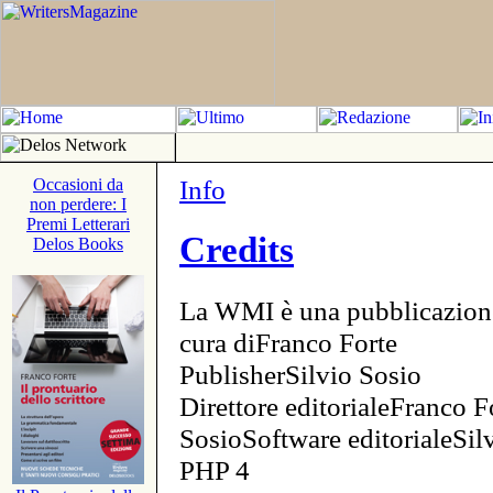
Info
Occasioni da
non perdere: I
Premi Letterari
Credits
Delos Books
La WMI è una pubblicazion
cura diFranco Forte
PublisherSilvio Sosio
Direttore editorialeFranco F
SosioSoftware editorialeSi
PHP 4