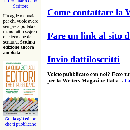
Il Prontuario dello
Scrittore
Come contattare la W
Un agile manuale
per chi vuole avere
sempre a portata di
mano tutti i segreti
Fare un link al sito
e le tecniche della
scrittura.
Settima
edizione ancora
ampliata
Invio dattiloscritti
Volete pubblicare con noi? Ecco tut
per la Writers Magazine Italia. -
Co
Guida agli editori
che ti pubblicano