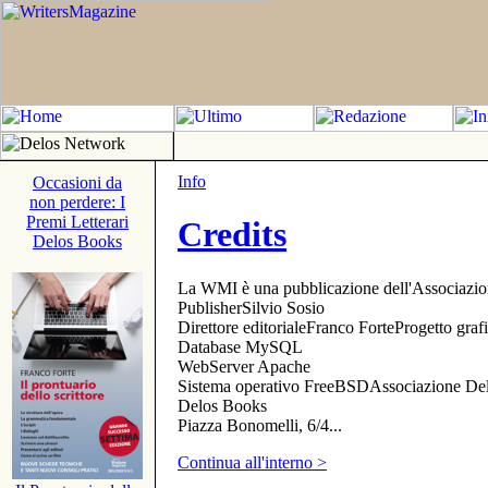
Info
Occasioni da
non perdere: I
Premi Letterari
Credits
Delos Books
La WMI è una pubblicazione dell'Associazi
PublisherSilvio Sosio
Direttore editorialeFranco ForteProgetto gr
Database MySQL
WebServer Apache
Sistema operativo FreeBSDAssociazione Delo
Delos Books
Piazza Bonomelli, 6/4...
Continua all'interno >