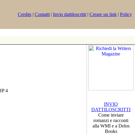
Credits
|
Contatti
|
Invio dattiloscritti
|
Creare un link
|
Policy
PHP 4
INVIO
DATTILOSCRITTI
Come inviare
romanzi e racconti
alla WMI e a Delos
Books