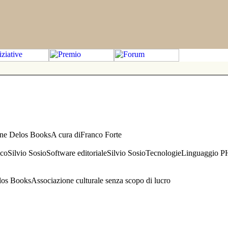
one Delos BooksA cura diFranco Forte
aficoSilvio SosioSoftware editorialeSilvio SosioTecnologieLinguaggio 
s BooksAssociazione culturale senza scopo di lucro