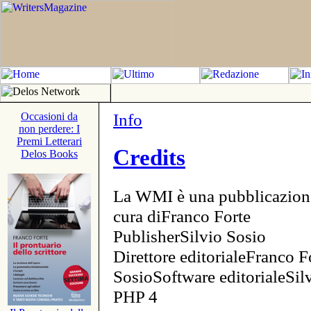
Info
Occasioni da
non perdere: I
Premi Letterari
Credits
Delos Books
La WMI è una pubblicazion
cura diFranco Forte
PublisherSilvio Sosio
Direttore editorialeFranco F
SosioSoftware editorialeSi
PHP 4