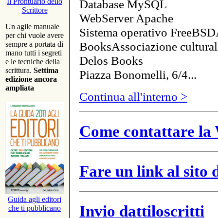
Database MySQL
Il Prontuario dello
Scrittore
WebServer Apache
Un agile manuale
Sistema operativo FreeBSD
per chi vuole avere
BooksAssociazione cultural
sempre a portata di
mano tutti i segreti
Delos Books
e le tecniche della
scrittura.
Settima
Piazza Bonomelli, 6/4...
edizione ancora
ampliata
Continua all'interno >
Come contattare la 
Fare un link al sito
Guida agli editori
Invio dattiloscritti
che ti pubblicano