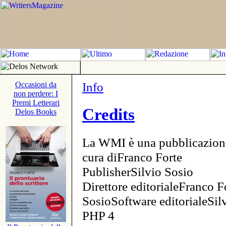
Info
Occasioni da
non perdere: I
Premi Letterari
Credits
Delos Books
La WMI è una pubblicazion
cura diFranco Forte
PublisherSilvio Sosio
Direttore editorialeFranco F
SosioSoftware editorialeSi
PHP 4