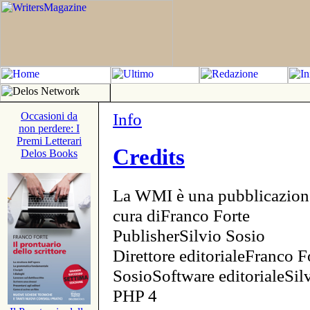
Info
Occasioni da
non perdere: I
Premi Letterari
Credits
Delos Books
La WMI è una pubblicazion
cura diFranco Forte
PublisherSilvio Sosio
Direttore editorialeFranco F
SosioSoftware editorialeSi
PHP 4