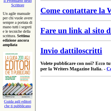
Il Prontuario dello
Scrittore
Come contattare la W
Un agile manuale
per chi vuole avere
sempre a portata di
mano tutti i segreti
Fare un link al sito
e le tecniche della
scrittura.
Settima
edizione ancora
ampliata
Invio dattiloscritti
Volete pubblicare con noi? Ecco tut
per la Writers Magazine Italia. -
Co
Guida agli editori
che ti pubblicano