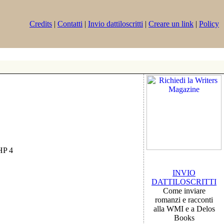
Credits
|
Contatti
|
Invio dattiloscritti
|
Creare un link
|
Policy
PHP 4
INVIO
DATTILOSCRITTI
Come inviare
romanzi e racconti
alla WMI e a Delos
Books