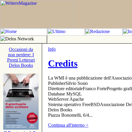
Info
Occasioni da
non perdere: I
Premi Letterari
Credits
Delos Books
La WMI è una pubblicazione dell'Associazi
PublisherSilvio Sosio
Direttore editorialeFranco ForteProgetto gr
Database MySQL
WebServer Apache
Sistema operativo FreeBSDAssociazione Delo
Delos Books
Piazza Bonomelli, 6/4...
Continua all'interno >