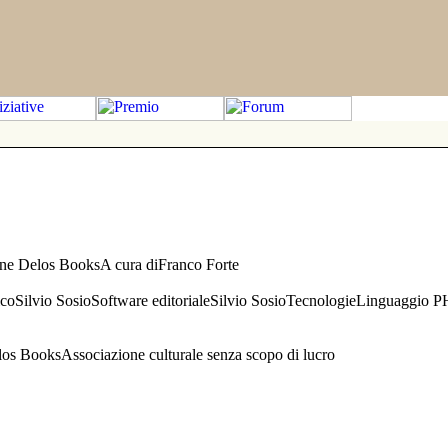
one Delos BooksA cura diFranco Forte
aficoSilvio SosioSoftware editorialeSilvio SosioTecnologieLinguaggio 
s BooksAssociazione culturale senza scopo di lucro