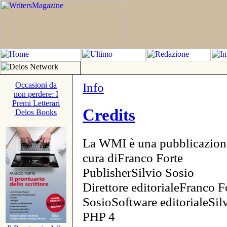
Info
Occasioni da
non perdere: I
Premi Letterari
Credits
Delos Books
La WMI è una pubblicazion
cura diFranco Forte
PublisherSilvio Sosio
Direttore editorialeFranco F
SosioSoftware editorialeSi
PHP 4