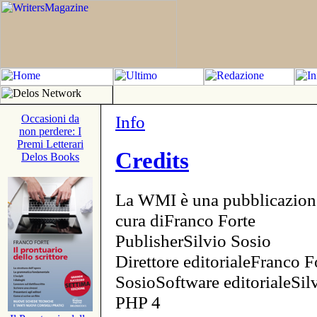
Info
Occasioni da
non perdere: I
Premi Letterari
Credits
Delos Books
La WMI è una pubblicazion
cura diFranco Forte
PublisherSilvio Sosio
Direttore editorialeFranco F
SosioSoftware editorialeSi
PHP 4