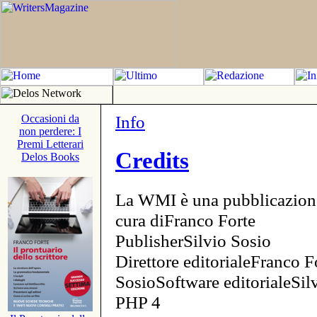
Info
Occasioni da
non perdere: I
Premi Letterari
Credits
Delos Books
La WMI è una pubblicazion
cura diFranco Forte
PublisherSilvio Sosio
Direttore editorialeFranco F
SosioSoftware editorialeSi
PHP 4