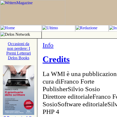
Info
Occasioni da
non perdere: I
Premi Letterari
Credits
Delos Books
La WMI è una pubblicazion
cura diFranco Forte
PublisherSilvio Sosio
Direttore editorialeFranco F
SosioSoftware editorialeSi
PHP 4