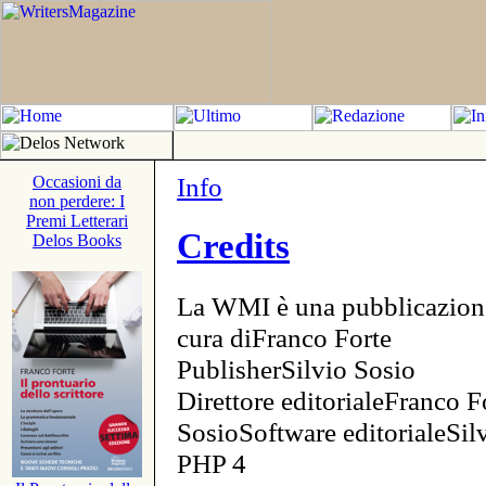
Info
Occasioni da
non perdere: I
Premi Letterari
Credits
Delos Books
La WMI è una pubblicazion
cura diFranco Forte
PublisherSilvio Sosio
Direttore editorialeFranco F
SosioSoftware editorialeSi
PHP 4