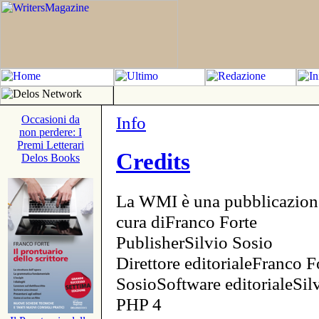
Info
Occasioni da
non perdere: I
Premi Letterari
Credits
Delos Books
La WMI è una pubblicazion
cura diFranco Forte
PublisherSilvio Sosio
Direttore editorialeFranco F
SosioSoftware editorialeSi
PHP 4