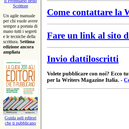
Il Prontuario dello
Scrittore
Come contattare la W
Un agile manuale
per chi vuole avere
sempre a portata di
mano tutti i segreti
Fare un link al sito
e le tecniche della
scrittura.
Settima
edizione ancora
ampliata
Invio dattiloscritti
Volete pubblicare con noi? Ecco tut
per la Writers Magazine Italia. -
Co
Guida agli editori
che ti pubblicano