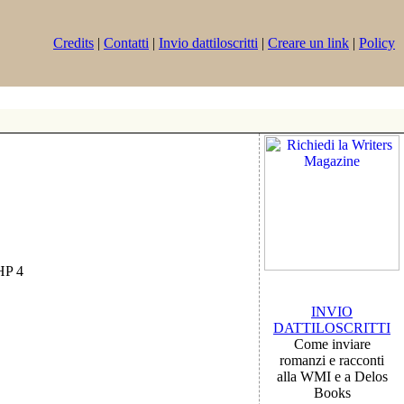
Credits
|
Contatti
|
Invio dattiloscritti
|
Creare un link
|
Policy
PHP 4
INVIO
DATTILOSCRITTI
Come inviare
romanzi e racconti
alla WMI e a Delos
Books