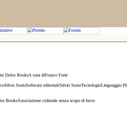
one Delos BooksA cura diFranco Forte
aficoSilvio SosioSoftware editorialeSilvio SosioTecnologieLinguaggio 
s BooksAssociazione culturale senza scopo di lucro