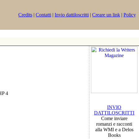
Credits
|
Contatti
|
Invio dattiloscritti
|
Creare un link
|
Policy
PHP 4
INVIO
DATTILOSCRITTI
Come inviare
romanzi e racconti
alla WMI e a Delos
Books