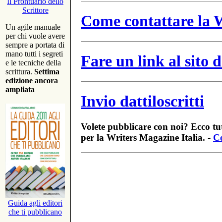
Il Prontuario dello
Scrittore
Come contattare la W
Un agile manuale
per chi vuole avere
sempre a portata di
mano tutti i segreti
Fare un link al sito
e le tecniche della
scrittura.
Settima
edizione ancora
ampliata
Invio dattiloscritti
Volete pubblicare con noi? Ecco tut
per la Writers Magazine Italia. -
Co
Guida agli editori
che ti pubblicano