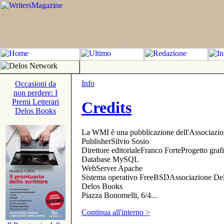
Info
Occasioni da
non perdere: I
Premi Letterari
Credits
Delos Books
La WMI è una pubblicazione dell'Associazi
PublisherSilvio Sosio
Direttore editorialeFranco ForteProgetto gr
Database MySQL
WebServer Apache
Sistema operativo FreeBSDAssociazione Delo
Delos Books
Piazza Bonomelli, 6/4...
Continua all'interno >