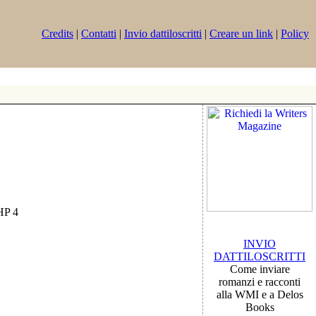
Credits
|
Contatti
|
Invio dattiloscritti
|
Creare un link
|
Policy
PHP 4
INVIO
DATTILOSCRITTI
Come inviare
romanzi e racconti
alla WMI e a Delos
Books