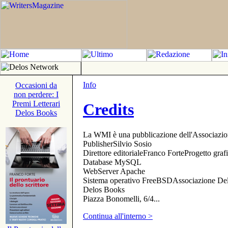
Info
Occasioni da
non perdere: I
Premi Letterari
Credits
Delos Books
La WMI è una pubblicazione dell'Associazi
PublisherSilvio Sosio
Direttore editorialeFranco ForteProgetto gr
Database MySQL
WebServer Apache
Sistema operativo FreeBSDAssociazione Delo
Delos Books
Piazza Bonomelli, 6/4...
Continua all'interno >