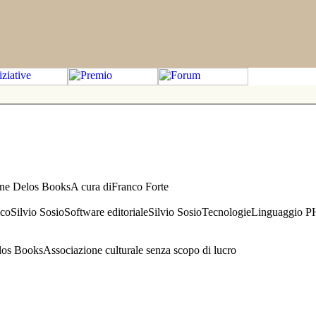
one Delos BooksA cura diFranco Forte
aficoSilvio SosioSoftware editorialeSilvio SosioTecnologieLinguaggio 
s BooksAssociazione culturale senza scopo di lucro