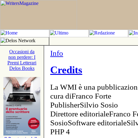
Info
Occasioni da
non perdere: I
Premi Letterari
Credits
Delos Books
La WMI è una pubblicazion
cura diFranco Forte
PublisherSilvio Sosio
Direttore editorialeFranco F
SosioSoftware editorialeSi
PHP 4