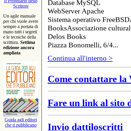
Database MySQL
Il Prontuario dello
Scrittore
WebServer Apache
Un agile manuale
Sistema operativo FreeBSD
per chi vuole avere
BooksAssociazione cultural
sempre a portata di
mano tutti i segreti
Delos Books
e le tecniche della
scrittura.
Settima
Piazza Bonomelli, 6/4...
edizione ancora
ampliata
Continua all'interno >
Come contattare la 
Fare un link al sito
Guida agli editori
Invio dattiloscritti
che ti pubblicano