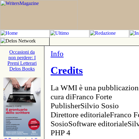
Info
Occasioni da
non perdere: I
Premi Letterari
Credits
Delos Books
La WMI è una pubblicazion
cura diFranco Forte
PublisherSilvio Sosio
Direttore editorialeFranco F
SosioSoftware editorialeSi
PHP 4