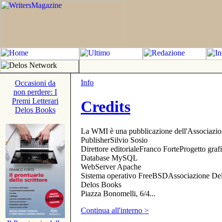
Info
Occasioni da
non perdere: I
Premi Letterari
Credits
Delos Books
La WMI è una pubblicazione dell'Associazi
PublisherSilvio Sosio
Direttore editorialeFranco ForteProgetto gr
Database MySQL
WebServer Apache
Sistema operativo FreeBSDAssociazione Delo
Delos Books
Piazza Bonomelli, 6/4...
Continua all'interno >