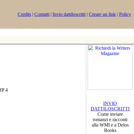
Credits
|
Contatti
|
Invio dattiloscritti
|
Creare un link
|
Policy
PHP 4
INVIO
DATTILOSCRITTI
Come inviare
romanzi e racconti
alla WMI e a Delos
Books