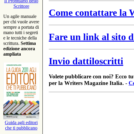
Il Prontuario dello
Scrittore
Come contattare la W
Un agile manuale
per chi vuole avere
sempre a portata di
mano tutti i segreti
Fare un link al sito
e le tecniche della
scrittura.
Settima
edizione ancora
ampliata
Invio dattiloscritti
Volete pubblicare con noi? Ecco tut
per la Writers Magazine Italia. -
Co
Guida agli editori
che ti pubblicano