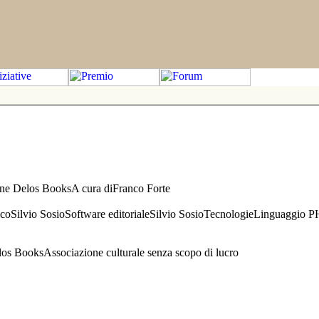
one Delos BooksA cura diFranco Forte
aficoSilvio SosioSoftware editorialeSilvio SosioTecnologieLinguaggio 
s BooksAssociazione culturale senza scopo di lucro