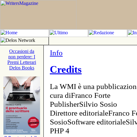
Info
Occasioni da
non perdere: I
Premi Letterari
Credits
Delos Books
La WMI è una pubblicazion
cura diFranco Forte
PublisherSilvio Sosio
Direttore editorialeFranco F
SosioSoftware editorialeSi
PHP 4