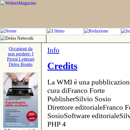
Info
Occasioni da
non perdere: I
Premi Letterari
Credits
Delos Books
La WMI è una pubblicazion
cura diFranco Forte
PublisherSilvio Sosio
Direttore editorialeFranco F
SosioSoftware editorialeSi
PHP 4