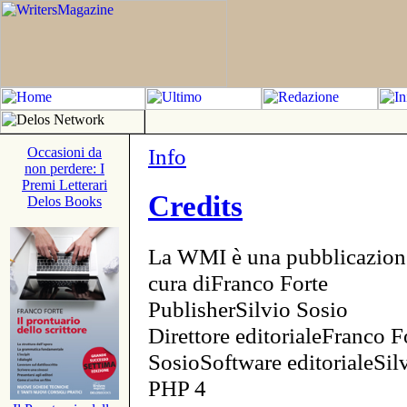
Info
Occasioni da
non perdere: I
Premi Letterari
Credits
Delos Books
La WMI è una pubblicazion
cura diFranco Forte
PublisherSilvio Sosio
Direttore editorialeFranco F
SosioSoftware editorialeSi
PHP 4