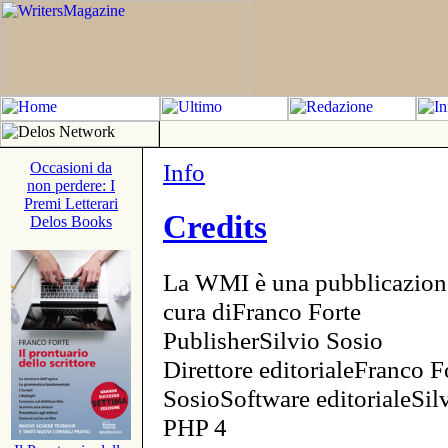
Info
Occasioni da
non perdere: I
Premi Letterari
Credits
Delos Books
La WMI è una pubblicazion
cura diFranco Forte
PublisherSilvio Sosio
Direttore editorialeFranco F
SosioSoftware editorialeSi
PHP 4