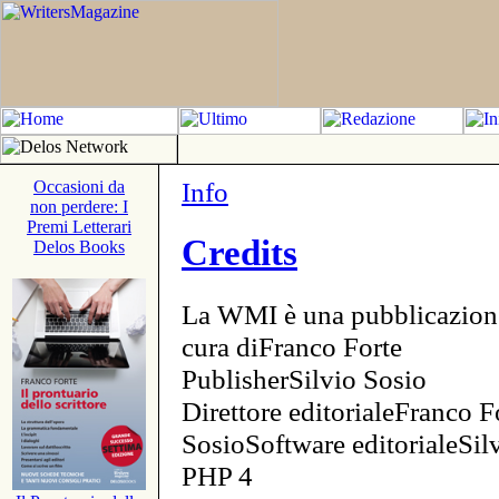
Info
Occasioni da
non perdere: I
Premi Letterari
Credits
Delos Books
La WMI è una pubblicazion
cura diFranco Forte
PublisherSilvio Sosio
Direttore editorialeFranco F
SosioSoftware editorialeSi
PHP 4