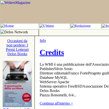
Info
Occasioni da
non perdere: I
Premi Letterari
Credits
Delos Books
La WMI è una pubblicazione dell'Associazi
PublisherSilvio Sosio
Direttore editorialeFranco ForteProgetto gr
Database MySQL
WebServer Apache
Sistema operativo FreeBSDAssociazione Delo
Delos Books
Piazza Bonomelli, 6/4...
Continua all'interno >