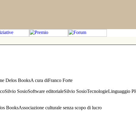
one Delos BooksA cura diFranco Forte
aficoSilvio SosioSoftware editorialeSilvio SosioTecnologieLinguaggio 
s BooksAssociazione culturale senza scopo di lucro