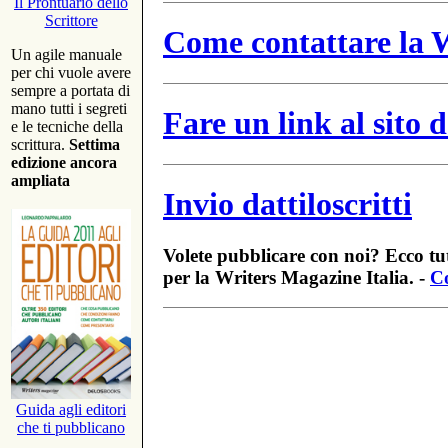
Il Prontuario dello
Scrittore
Come contattare la W
Un agile manuale
per chi vuole avere
sempre a portata di
mano tutti i segreti
Fare un link al sito
e le tecniche della
scrittura.
Settima
edizione ancora
ampliata
Invio dattiloscritti
Volete pubblicare con noi? Ecco tut
per la Writers Magazine Italia. -
Co
Guida agli editori
che ti pubblicano