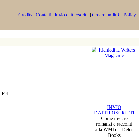
Credits
|
Contatti
|
Invio dattiloscritti
|
Creare un link
|
Policy
PHP 4
INVIO
DATTILOSCRITTI
Come inviare
romanzi e racconti
alla WMI e a Delos
Books