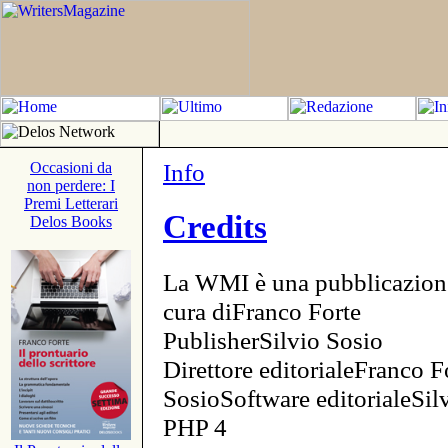
Info
Occasioni da
non perdere: I
Premi Letterari
Credits
Delos Books
La WMI è una pubblicazion
cura diFranco Forte
PublisherSilvio Sosio
Direttore editorialeFranco F
SosioSoftware editorialeSi
PHP 4