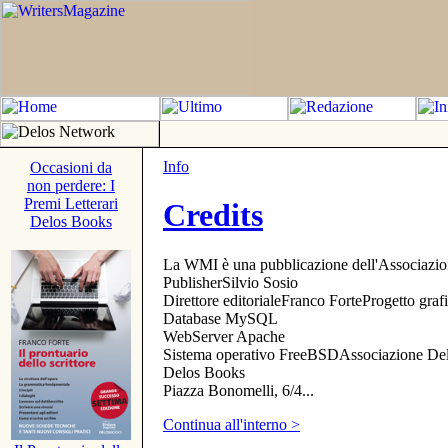
Info
Occasioni da
non perdere: I
Premi Letterari
Credits
Delos Books
La WMI è una pubblicazione dell'Associazi
PublisherSilvio Sosio
Direttore editorialeFranco ForteProgetto gr
Database MySQL
WebServer Apache
Sistema operativo FreeBSDAssociazione Delo
Delos Books
Piazza Bonomelli, 6/4...
Continua all'interno >