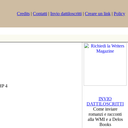
Credits
|
Contatti
|
Invio dattiloscritti
|
Creare un link
|
Policy
PHP 4
INVIO
DATTILOSCRITTI
Come inviare
romanzi e racconti
alla WMI e a Delos
Books