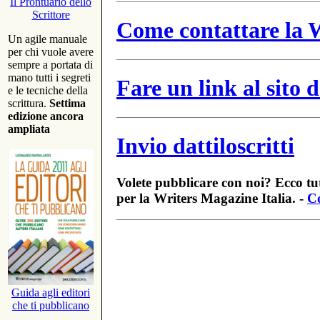
Il Prontuario dello
Scrittore
Come contattare la W
Un agile manuale
per chi vuole avere
sempre a portata di
mano tutti i segreti
Fare un link al sito
e le tecniche della
scrittura.
Settima
edizione ancora
ampliata
Invio dattiloscritti
Volete pubblicare con noi? Ecco tut
per la Writers Magazine Italia. -
Co
Guida agli editori
che ti pubblicano