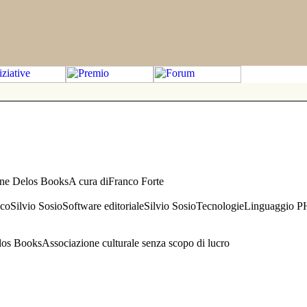
one Delos BooksA cura diFranco Forte
aficoSilvio SosioSoftware editorialeSilvio SosioTecnologieLinguaggio 
s BooksAssociazione culturale senza scopo di lucro