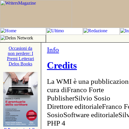
Info
Occasioni da
non perdere: I
Premi Letterari
Credits
Delos Books
La WMI è una pubblicazion
cura diFranco Forte
PublisherSilvio Sosio
Direttore editorialeFranco F
SosioSoftware editorialeSi
PHP 4