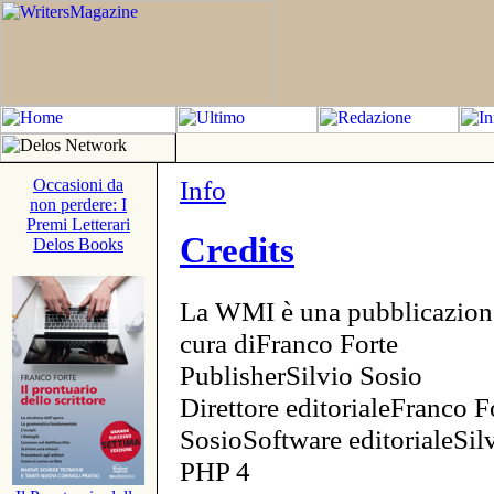
Info
Occasioni da
non perdere: I
Premi Letterari
Credits
Delos Books
La WMI è una pubblicazion
cura diFranco Forte
PublisherSilvio Sosio
Direttore editorialeFranco F
SosioSoftware editorialeSi
PHP 4