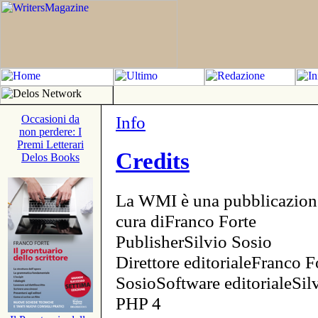
Info
Occasioni da
non perdere: I
Premi Letterari
Credits
Delos Books
La WMI è una pubblicazion
cura diFranco Forte
PublisherSilvio Sosio
Direttore editorialeFranco F
SosioSoftware editorialeSi
PHP 4