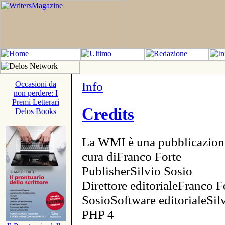
Info
Occasioni da
non perdere: I
Premi Letterari
Credits
Delos Books
La WMI è una pubblicazion
cura diFranco Forte
PublisherSilvio Sosio
Direttore editorialeFranco F
SosioSoftware editorialeSi
PHP 4