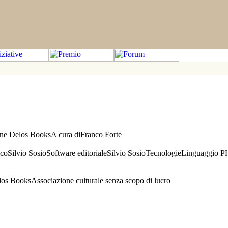
one Delos BooksA cura diFranco Forte
aficoSilvio SosioSoftware editorialeSilvio SosioTecnologieLinguaggio 
s BooksAssociazione culturale senza scopo di lucro