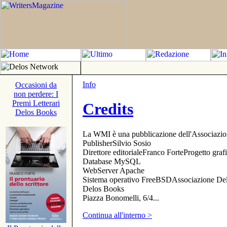
Info
Occasioni da
non perdere: I
Premi Letterari
Credits
Delos Books
La WMI è una pubblicazione dell'Associazi
PublisherSilvio Sosio
Direttore editorialeFranco ForteProgetto gr
Database MySQL
WebServer Apache
Sistema operativo FreeBSDAssociazione Delo
Delos Books
Piazza Bonomelli, 6/4...
Continua all'interno >