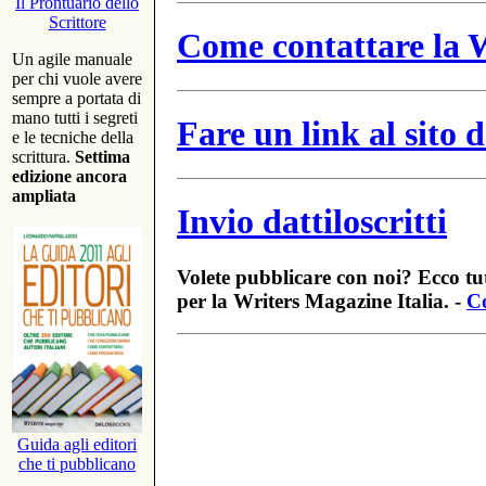
Il Prontuario dello
Scrittore
Come contattare la W
Un agile manuale
per chi vuole avere
sempre a portata di
mano tutti i segreti
Fare un link al sito
e le tecniche della
scrittura.
Settima
edizione ancora
ampliata
Invio dattiloscritti
Volete pubblicare con noi? Ecco tut
per la Writers Magazine Italia. -
Co
Guida agli editori
che ti pubblicano