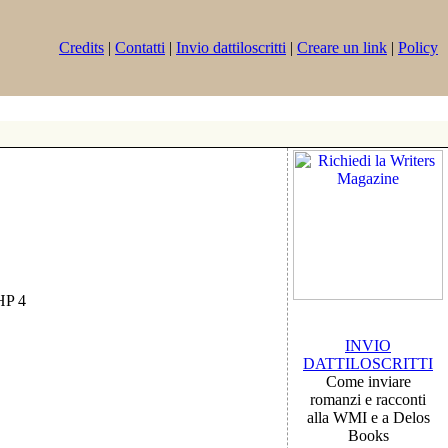
Credits
|
Contatti
|
Invio dattiloscritti
|
Creare un link
|
Policy
PHP 4
INVIO
DATTILOSCRITTI
Come inviare
romanzi e racconti
alla WMI e a Delos
Books