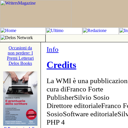
Info
Occasioni da
non perdere: I
Premi Letterari
Credits
Delos Books
La WMI è una pubblicazion
cura diFranco Forte
PublisherSilvio Sosio
Direttore editorialeFranco F
SosioSoftware editorialeSi
PHP 4