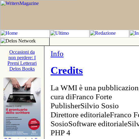
Info
Occasioni da
non perdere: I
Premi Letterari
Credits
Delos Books
La WMI è una pubblicazion
cura diFranco Forte
PublisherSilvio Sosio
Direttore editorialeFranco F
SosioSoftware editorialeSi
PHP 4