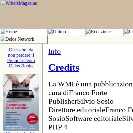
Info
Occasioni da
non perdere: I
Premi Letterari
Credits
Delos Books
La WMI è una pubblicazion
cura diFranco Forte
PublisherSilvio Sosio
Direttore editorialeFranco F
SosioSoftware editorialeSi
PHP 4