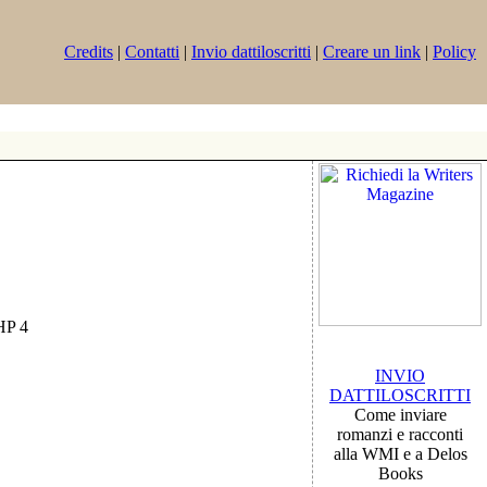
Credits
|
Contatti
|
Invio dattiloscritti
|
Creare un link
|
Policy
PHP 4
INVIO
DATTILOSCRITTI
Come inviare
romanzi e racconti
alla WMI e a Delos
Books