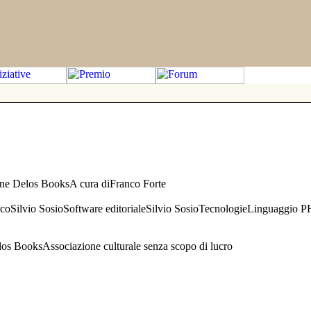
one Delos BooksA cura diFranco Forte
aficoSilvio SosioSoftware editorialeSilvio SosioTecnologieLinguaggio 
s BooksAssociazione culturale senza scopo di lucro