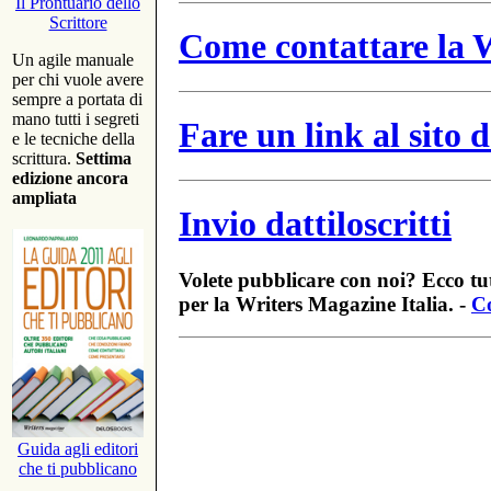
Il Prontuario dello
Scrittore
Come contattare la W
Un agile manuale
per chi vuole avere
sempre a portata di
mano tutti i segreti
Fare un link al sito
e le tecniche della
scrittura.
Settima
edizione ancora
ampliata
Invio dattiloscritti
Volete pubblicare con noi? Ecco tut
per la Writers Magazine Italia. -
Co
Guida agli editori
che ti pubblicano