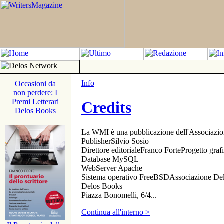
Info
Occasioni da
non perdere: I
Premi Letterari
Credits
Delos Books
La WMI è una pubblicazione dell'Associazi
PublisherSilvio Sosio
Direttore editorialeFranco ForteProgetto gr
Database MySQL
WebServer Apache
Sistema operativo FreeBSDAssociazione Delo
Delos Books
Piazza Bonomelli, 6/4...
Continua all'interno >