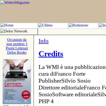
Info
Occasioni da
non perdere: I
Premi Letterari
Credits
Delos Books
La WMI è una pubblicazion
cura diFranco Forte
PublisherSilvio Sosio
Direttore editorialeFranco F
SosioSoftware editorialeSi
PHP 4