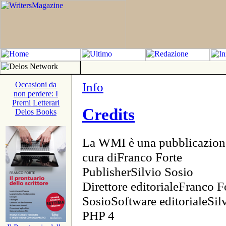
Info
Occasioni da
non perdere: I
Premi Letterari
Credits
Delos Books
La WMI è una pubblicazion
cura diFranco Forte
PublisherSilvio Sosio
Direttore editorialeFranco F
SosioSoftware editorialeSi
PHP 4