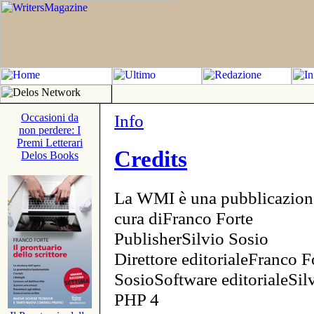
Info
Occasioni da
non perdere: I
Premi Letterari
Credits
Delos Books
La WMI è una pubblicazion
cura diFranco Forte
PublisherSilvio Sosio
Direttore editorialeFranco F
SosioSoftware editorialeSi
PHP 4