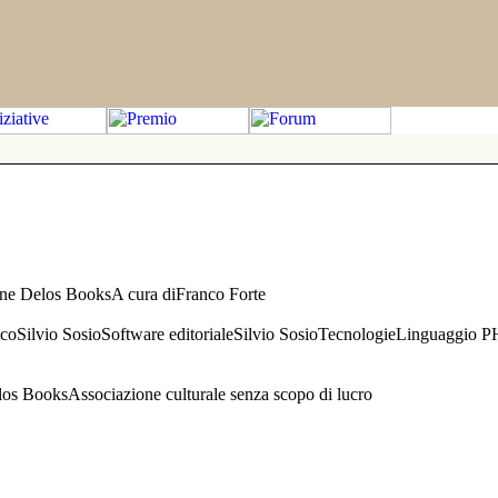
one Delos BooksA cura diFranco Forte
aficoSilvio SosioSoftware editorialeSilvio SosioTecnologieLinguaggio 
s BooksAssociazione culturale senza scopo di lucro