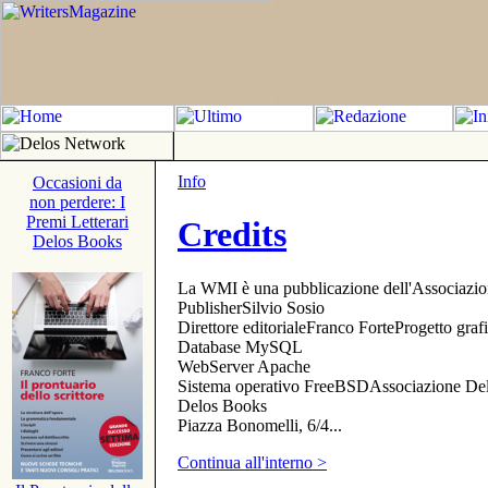
Info
Occasioni da
non perdere: I
Premi Letterari
Credits
Delos Books
La WMI è una pubblicazione dell'Associazi
PublisherSilvio Sosio
Direttore editorialeFranco ForteProgetto gr
Database MySQL
WebServer Apache
Sistema operativo FreeBSDAssociazione Delo
Delos Books
Piazza Bonomelli, 6/4...
Continua all'interno >