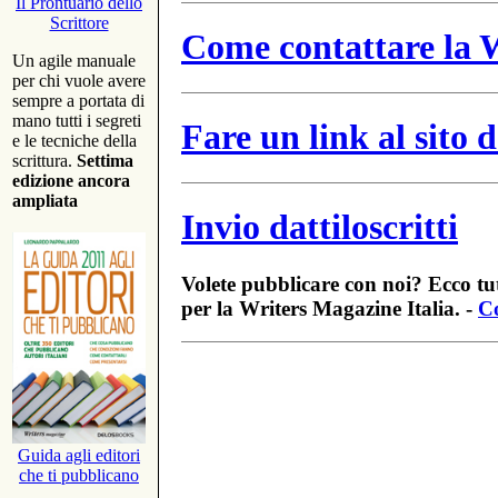
Il Prontuario dello
Scrittore
Come contattare la W
Un agile manuale
per chi vuole avere
sempre a portata di
mano tutti i segreti
Fare un link al sito
e le tecniche della
scrittura.
Settima
edizione ancora
ampliata
Invio dattiloscritti
Volete pubblicare con noi? Ecco tut
per la Writers Magazine Italia. -
Co
Guida agli editori
che ti pubblicano