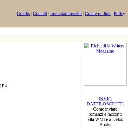
Credits
|
Contatti
|
Invio dattiloscritti
|
Creare un link
|
Policy
PHP 4
INVIO
DATTILOSCRITTI
Come inviare
romanzi e racconti
alla WMI e a Delos
Books