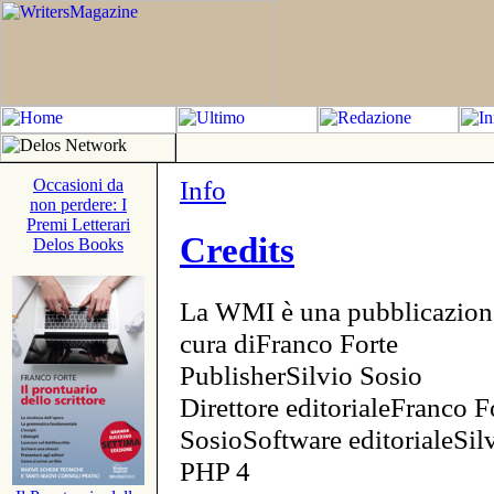
Info
Occasioni da
non perdere: I
Premi Letterari
Credits
Delos Books
La WMI è una pubblicazion
cura diFranco Forte
PublisherSilvio Sosio
Direttore editorialeFranco F
SosioSoftware editorialeSi
PHP 4