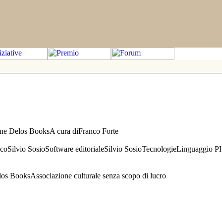
one Delos BooksA cura diFranco Forte
aficoSilvio SosioSoftware editorialeSilvio SosioTecnologieLinguaggio 
s BooksAssociazione culturale senza scopo di lucro