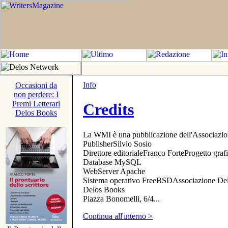
Info
Occasioni da
non perdere: I
Premi Letterari
Credits
Delos Books
La WMI è una pubblicazione dell'Associazi
PublisherSilvio Sosio
Direttore editorialeFranco ForteProgetto gr
Database MySQL
WebServer Apache
Sistema operativo FreeBSDAssociazione Delo
Delos Books
Piazza Bonomelli, 6/4...
Continua all'interno >