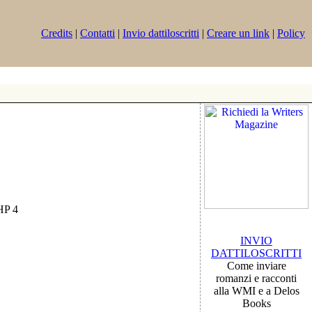
Credits
|
Contatti
|
Invio dattiloscritti
|
Creare un link
|
Policy
PHP 4
INVIO
DATTILOSCRITTI
Come inviare
romanzi e racconti
alla WMI e a Delos
Books