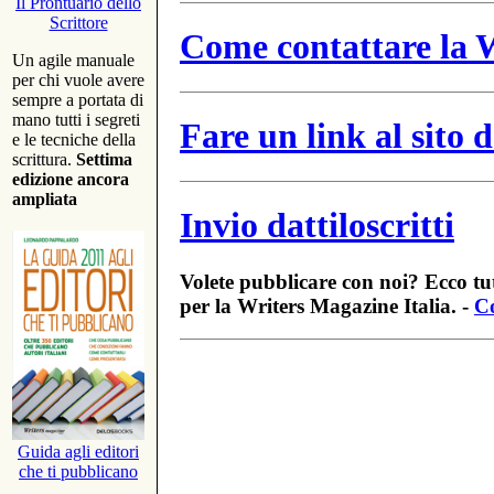
Il Prontuario dello
Scrittore
Come contattare la W
Un agile manuale
per chi vuole avere
sempre a portata di
mano tutti i segreti
Fare un link al sito
e le tecniche della
scrittura.
Settima
edizione ancora
ampliata
Invio dattiloscritti
Volete pubblicare con noi? Ecco tut
per la Writers Magazine Italia. -
Co
Guida agli editori
che ti pubblicano