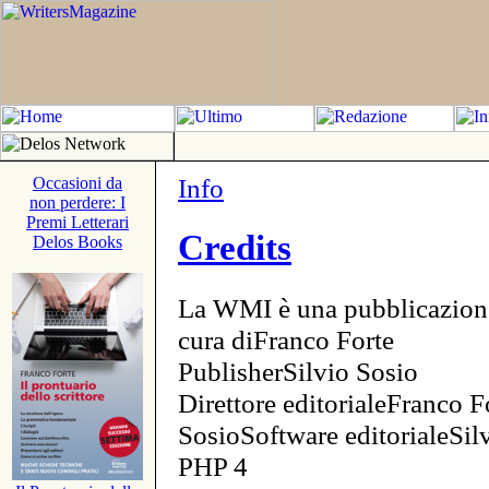
Info
Occasioni da
non perdere: I
Premi Letterari
Credits
Delos Books
La WMI è una pubblicazion
cura diFranco Forte
PublisherSilvio Sosio
Direttore editorialeFranco F
SosioSoftware editorialeSi
PHP 4