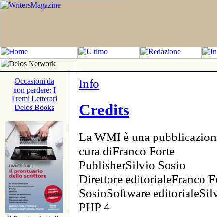
Info
Occasioni da
non perdere: I
Premi Letterari
Credits
Delos Books
La WMI è una pubblicazion
cura diFranco Forte
PublisherSilvio Sosio
Direttore editorialeFranco F
SosioSoftware editorialeSi
PHP 4