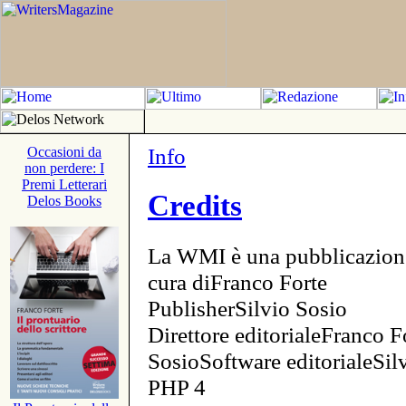
Info
Occasioni da
non perdere: I
Premi Letterari
Credits
Delos Books
La WMI è una pubblicazion
cura diFranco Forte
PublisherSilvio Sosio
Direttore editorialeFranco F
SosioSoftware editorialeSi
PHP 4