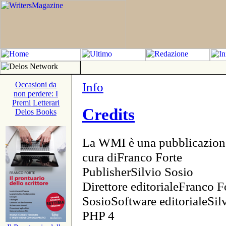
Info
Occasioni da
non perdere: I
Premi Letterari
Credits
Delos Books
La WMI è una pubblicazion
cura diFranco Forte
PublisherSilvio Sosio
Direttore editorialeFranco F
SosioSoftware editorialeSi
PHP 4