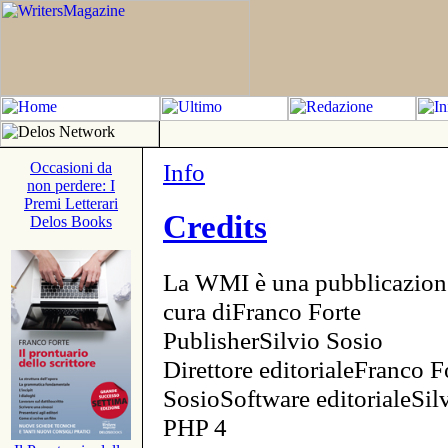
Info
Occasioni da
non perdere: I
Premi Letterari
Credits
Delos Books
La WMI è una pubblicazion
cura diFranco Forte
PublisherSilvio Sosio
Direttore editorialeFranco F
SosioSoftware editorialeSi
PHP 4