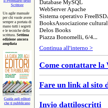
Database MySQL
Il Prontuario dello
Scrittore
WebServer Apache
Un agile manuale
Sistema operativo FreeBSD
per chi vuole avere
BooksAssociazione cultural
sempre a portata di
mano tutti i segreti
Delos Books
e le tecniche della
scrittura.
Settima
Piazza Bonomelli, 6/4...
edizione ancora
ampliata
Continua all'interno >
Come contattare la 
Fare un link al sito
Guida agli editori
Invio dattiloscritti
che ti pubblicano