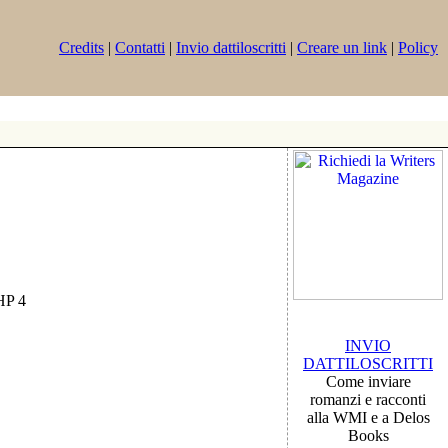
Credits
|
Contatti
|
Invio dattiloscritti
|
Creare un link
|
Policy
PHP 4
INVIO
DATTILOSCRITTI
Come inviare
romanzi e racconti
alla WMI e a Delos
Books