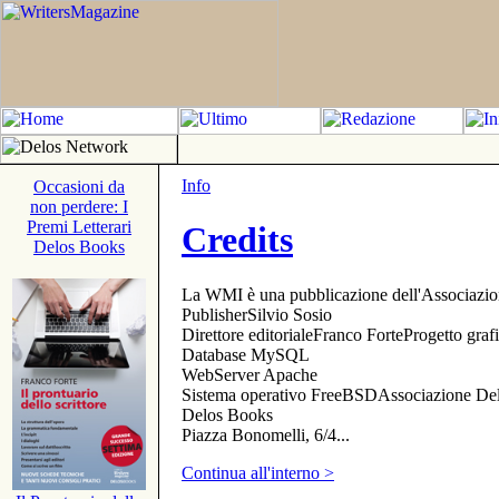
Info
Occasioni da
non perdere: I
Premi Letterari
Credits
Delos Books
La WMI è una pubblicazione dell'Associazi
PublisherSilvio Sosio
Direttore editorialeFranco ForteProgetto gr
Database MySQL
WebServer Apache
Sistema operativo FreeBSDAssociazione Delo
Delos Books
Piazza Bonomelli, 6/4...
Continua all'interno >