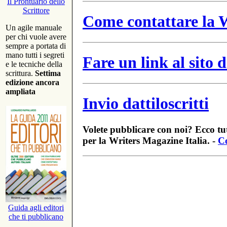
Il Prontuario dello
Scrittore
Come contattare la W
Un agile manuale
per chi vuole avere
sempre a portata di
mano tutti i segreti
Fare un link al sito
e le tecniche della
scrittura.
Settima
edizione ancora
ampliata
Invio dattiloscritti
Volete pubblicare con noi? Ecco tut
per la Writers Magazine Italia. -
Co
Guida agli editori
che ti pubblicano