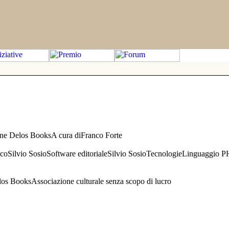
one Delos BooksA cura diFranco Forte
aficoSilvio SosioSoftware editorialeSilvio SosioTecnologieLinguaggio 
s BooksAssociazione culturale senza scopo di lucro