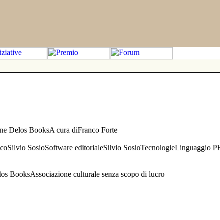
one Delos BooksA cura diFranco Forte
aficoSilvio SosioSoftware editorialeSilvio SosioTecnologieLinguaggio 
s BooksAssociazione culturale senza scopo di lucro