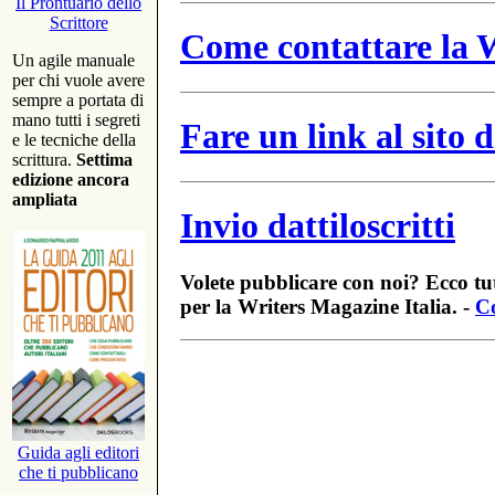
Il Prontuario dello
Scrittore
Come contattare la W
Un agile manuale
per chi vuole avere
sempre a portata di
mano tutti i segreti
Fare un link al sito
e le tecniche della
scrittura.
Settima
edizione ancora
ampliata
Invio dattiloscritti
Volete pubblicare con noi? Ecco tut
per la Writers Magazine Italia. -
Co
Guida agli editori
che ti pubblicano