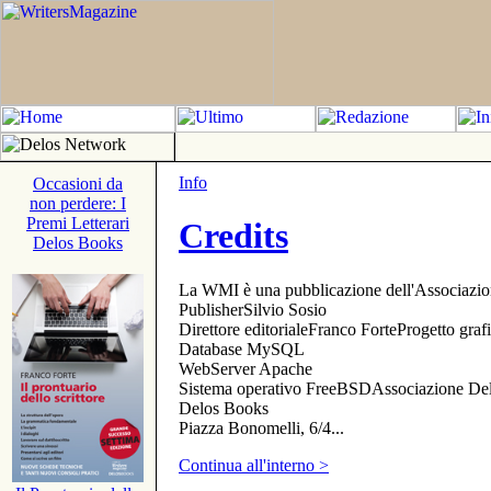
Info
Occasioni da
non perdere: I
Premi Letterari
Credits
Delos Books
La WMI è una pubblicazione dell'Associazi
PublisherSilvio Sosio
Direttore editorialeFranco ForteProgetto gr
Database MySQL
WebServer Apache
Sistema operativo FreeBSDAssociazione Delo
Delos Books
Piazza Bonomelli, 6/4...
Continua all'interno >