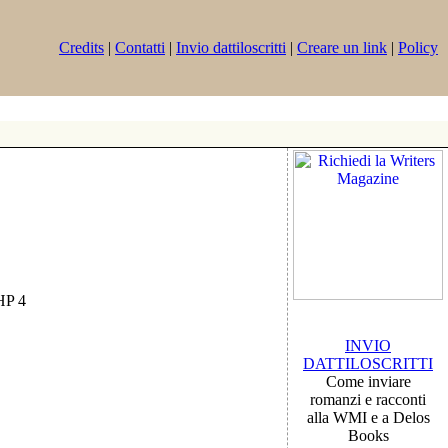
Credits
|
Contatti
|
Invio dattiloscritti
|
Creare un link
|
Policy
PHP 4
INVIO
DATTILOSCRITTI
Come inviare
romanzi e racconti
alla WMI e a Delos
Books