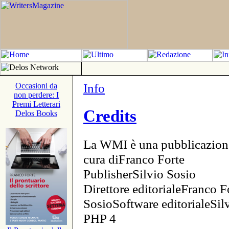
Info
Occasioni da
non perdere: I
Premi Letterari
Credits
Delos Books
La WMI è una pubblicazion
cura diFranco Forte
PublisherSilvio Sosio
Direttore editorialeFranco F
SosioSoftware editorialeSi
PHP 4